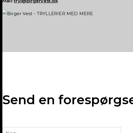
Mail:
tryl@birgervest.dk
Send en forespørgs