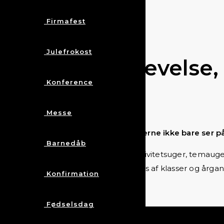
Firmafest
Julefrokost
En fælles oplevelse, 
Konference
fællesskab
Messe
Et energifyldt trylleshow, hvor eleverne ikke bare ser på
Barnedåb
Showet er oplagt til trivselsdage, aktivitetsuger, tema
begejstring og gode minder på tværs af klasser og årgan
Konfirmation
Fødselsdag