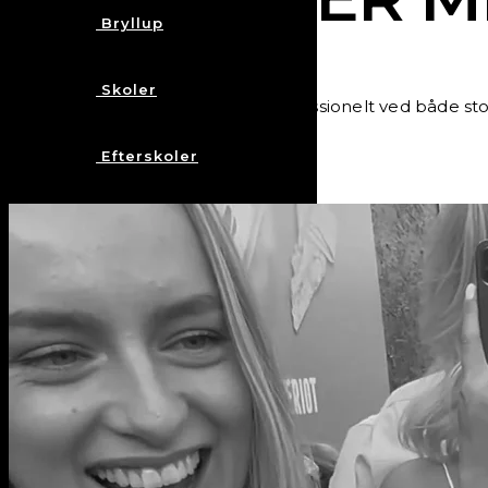
Bryllup
Skoler
I 20 år har Birger Vest optrådt professionelt ved både 
anbefalinger
Efterskoler
Børneunderholdning
Anbefalinger
Kunstnerisk Magiker
Book Birger Vest