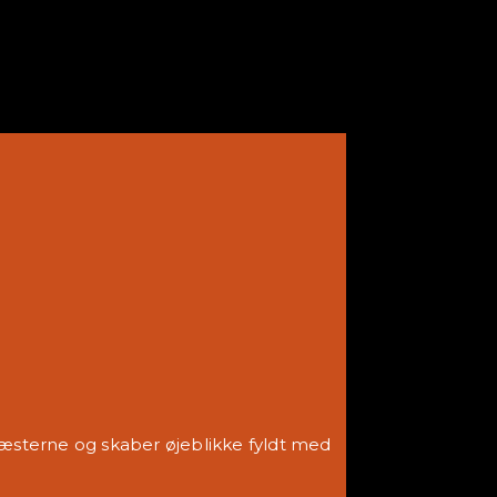
gæsterne og skaber øjeblikke fyldt med